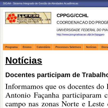
SIGAA - Sistema Integrado de Gestão de Atividades Acadêmicas
CPPGG/CCHL
COORDENACAO DO PROGR
UNIVERSIDADE FEDERAL DO PIA
http://www.posgraduacao.ufpi.br//ppggeo
Programa
Ensino
Calendário
Processos Seletivos
Notícias
Doc
Notícias
Docentes participam de Trabal
Informamos que os docentes do
Antonio Façanha participaram
campo nas zonas Norte e Leste 