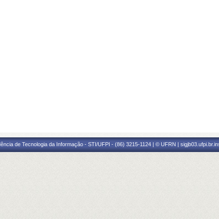
ência de Tecnologia da Informação - STI/UFPI - (86) 3215-1124 | © UFRN | sigjb03.ufpi.br.i