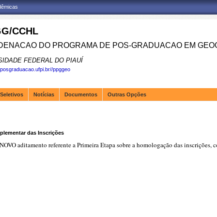
adêmicas
G/CCHL
ENACAO DO PROGRAMA DE POS-GRADUACAO EM GEOG
SIDADE FEDERAL DO PIAUÍ
.posgraduacao.ufpi.br//ppggeo
Seletivos
Notícias
Documentos
Outras Opções
plementar das Inscrições
OVO aditamento referente a Primeira Etapa sobre a homologação das inscrições, c