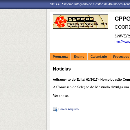
SIGAA - Sistema Integrado de Gestão de Atividades Ac
CPPG
COORD
UNIVER
http://www
Programa
Ensino
Calendário
Processos 
Notícias
Aditamento do Edital 02/2017 - Homologação Com
A Comissão de Seleçao do Mestrado divulga um N
Ver anexo.
Baixar Arquivo