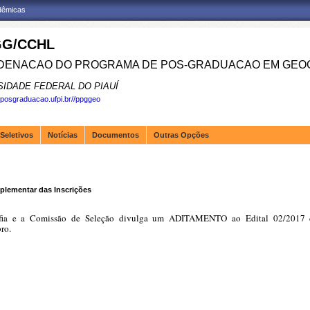
adêmicas
G/CCHL
ENACAO DO PROGRAMA DE POS-GRADUACAO EM GEOG
SIDADE FEDERAL DO PIAUÍ
.posgraduacao.ufpi.br//ppggeo
Seletivos
Notícias
Documentos
Outras Opções
plementar das Inscrições
afia e a Comissão de Seleção divulga um ADITAMENTO ao Edital 02/2017
ro.