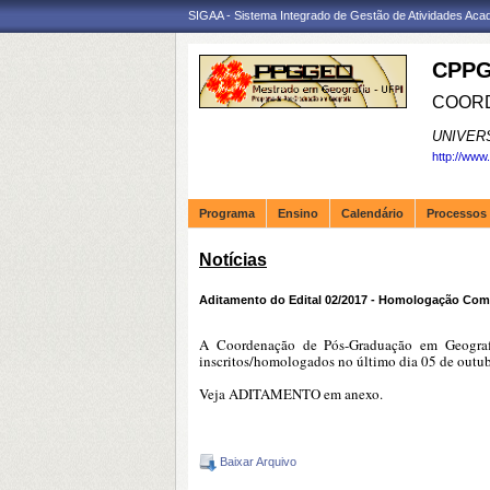
SIGAA - Sistema Integrado de Gestão de Atividades Ac
CPPG
COORD
UNIVER
http://www
Programa
Ensino
Calendário
Processos 
Notícias
Aditamento do Edital 02/2017 - Homologação Com
A Coordenação de Pós-Graduação em Geogr
inscritos/homologados no último dia 05 de outub
Veja ADITAMENTO em anexo.
Baixar Arquivo