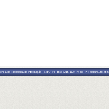
ência de Tecnologia da Informação - STI/UFPI - (86) 3215-1124 | © UFRN | sigjb03.ufpi.br.i