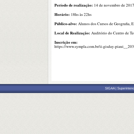
Período de realização:
14 de novembro de 201
Horário:
18hs às 22hs
Público-alvo:
Alunos dos Cursos de Geografia, En
Local de Realização:
Auditório do Centro de T
Inscrição em:
https://www.sympla.com.br/ii-gisday-piaui__20
SIGAA | Superintend