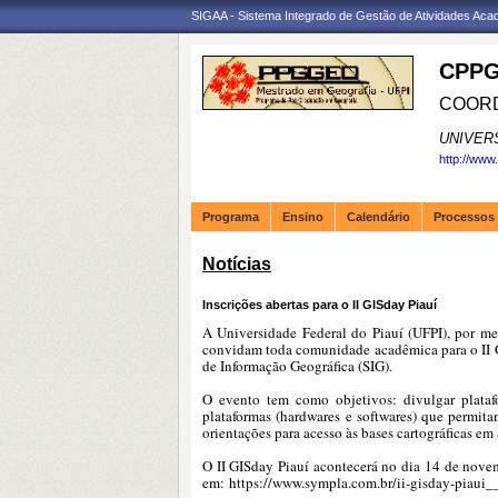
SIGAA - Sistema Integrado de Gestão de Atividades Ac
CPPG
COORD
UNIVER
http://www
Programa
Ensino
Calendário
Processos 
Notícias
Inscrições abertas para o II GISday Piauí
A
Universidade Federal do Piauí (UFPI), por m
convidam toda comunidade acadêmica para o II GI
de Informação Geográfica (SIG).
O evento tem como objetivos: divulgar platafo
plataformas (hardwares e softwares) que permita
orientações para acesso às bases cartográficas em
O II GISday Piauí acontecerá no dia 14 de novemb
em:
https://www.sympla.com.br/ii-gisday-piaui