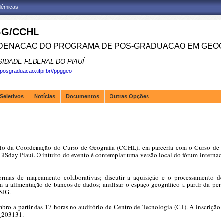
adêmicas
G/CCHL
ENACAO DO PROGRAMA DE POS-GRADUACAO EM GEOG
SIDADE FEDERAL DO PIAUÍ
.posgraduacao.ufpi.br//ppggeo
Seletivos
Notícias
Documentos
Outras Opções
eio da Coordenação do Curso de Geografia (CCHL), em parceria com o Curso de 
Sday Piauí. O intuito do evento é contemplar uma versão local do fórum internac
rmas de mapeamento colaborativas; discutir a aquisição e o processamento de
m a alimentação de bancos de dados; analisar o espaço geográfico a partir da pers
 SIG.
ro a partir das 17 horas no auditório do Centro de Tecnologia (CT). A inscrição é
__203131
.