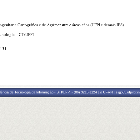
7
genharia Cartográfica e de Agrimensura e áreas afins (UFPI e demais IES).
ecnologia – CT/UFPI
3131
ência de Tecnologia da Informação - STI/UFPI - (86) 3215-1124 | © UFRN | sigjb03.ufpi.br.i