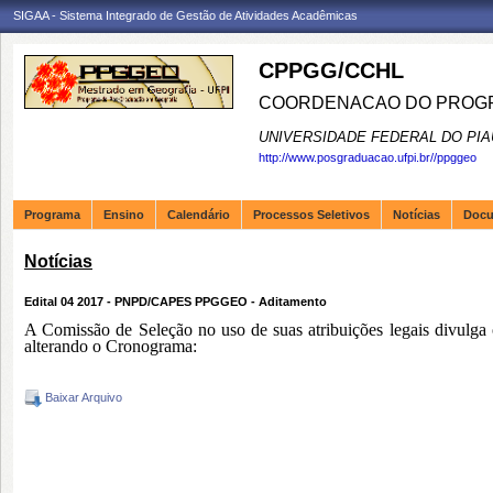
SIGAA - Sistema Integrado de Gestão de Atividades Acadêmicas
CPPGG/CCHL
COORDENACAO DO PROGR
UNIVERSIDADE FEDERAL DO PIA
http://www.posgraduacao.ufpi.br//ppggeo
Programa
Ensino
Calendário
Processos Seletivos
Notícias
Doc
Notícias
Edital 04 2017 - PNPD/CAPES PPGGEO - Aditamento
A Comissão de Seleção no uso de suas atribuições legais divu
alterando o Cronograma:
Baixar Arquivo