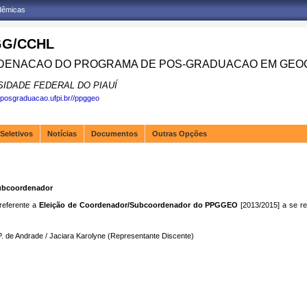
adêmicas
G/CCHL
ENACAO DO PROGRAMA DE POS-GRADUACAO EM GEOG
SIDADE FEDERAL DO PIAUÍ
.posgraduacao.ufpi.br//ppggeo
Seletivos
Notícias
Documentos
Outras Opções
Subcoordenador
 referente a
Eleição de Coordenador/Subcoordenador
do PPGGEO
[2013/2015] a se re
 P. de Andrade / Jaciara Karolyne (Representante Discente)