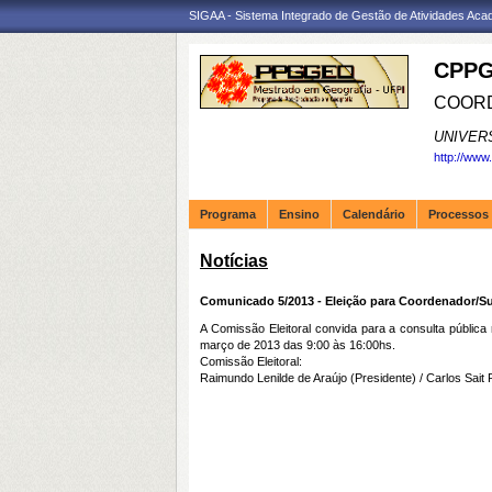
SIGAA - Sistema Integrado de Gestão de Atividades Ac
CPPG
COORD
UNIVER
http://www
Programa
Ensino
Calendário
Processos 
Notícias
Comunicado 5/2013 - Eleição para Coordenador/
A Comissão Eleitoral convida para a consulta pública
março de 2013 das 9:00 às 16:00hs.
Comissão Eleitoral:
Raimundo Lenilde de Araújo (Presidente) / Carlos Sait