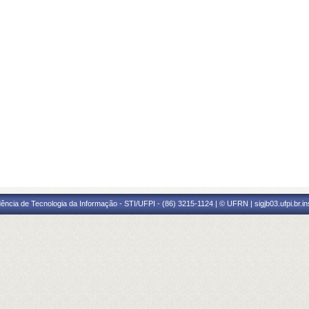
ência de Tecnologia da Informação - STI/UFPI - (86) 3215-1124 | © UFRN | sigjb03.ufpi.br.i