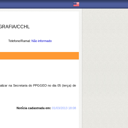
RAFIA/CCHL
Telefone/Ramal:
Não informado
alizar na Secretaria do PPGGEO no dia 05 (terça) de
Notícia cadastrada em:
01/03/2013 18:08