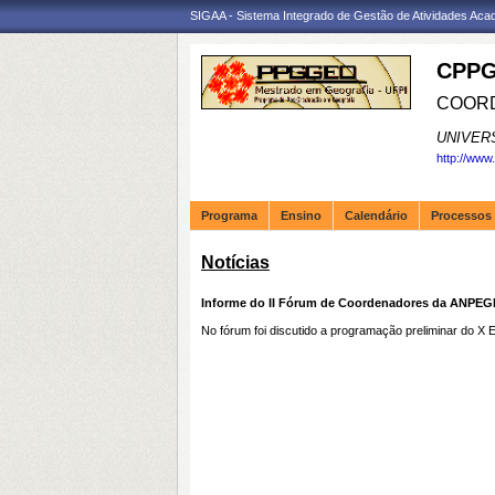
SIGAA - Sistema Integrado de Gestão de Atividades Ac
CPPG
COORD
UNIVER
http://www
Programa
Ensino
Calendário
Processos 
Notícias
Informe do II Fórum de Coordenadores da ANPEGE 
No fórum foi discutido a programação preliminar do 