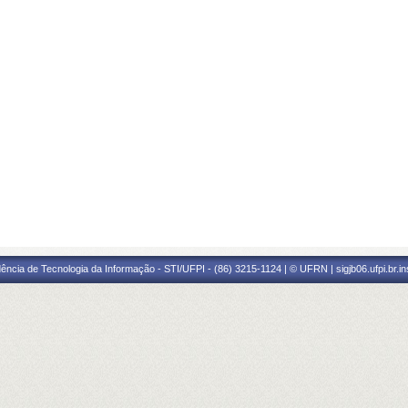
ência de Tecnologia da Informação - STI/UFPI - (86) 3215-1124 | © UFRN | sigjb06.ufpi.br.i