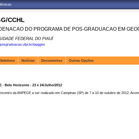
adêmicas
G/CCHL
ENACAO DO PROGRAMA DE POS-GRADUACAO EM GEOG
SIDADE FEDERAL DO PIAUÍ
.posgraduacao.ufpi.br//ppggeo
Seletivos
Notícias
Documentos
Outras Opções
- Belo Horizonte - 23 e 24/Julho/2012
X Encontro da ANPEGE a ser realizado em Campinas (SP) de 7 a 10 de outubro de 2012. Ac