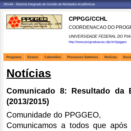
SIGAA - Sistema Integrado de Gestão de Atividades Acadêmicas
CPPGG/CCHL
COORDENACAO DO PROGR
UNIVERSIDADE FEDERAL DO PIA
http://www.posgraduacao.ufpi.br//ppggeo
Programa
Ensino
Calendário
Processos Seletivos
Notícias
Doc
Notícias
Comunicado 8: Resultado da 
(2013/2015)
Comunidade do PPGGEO,
Comunicamos a todos que após a