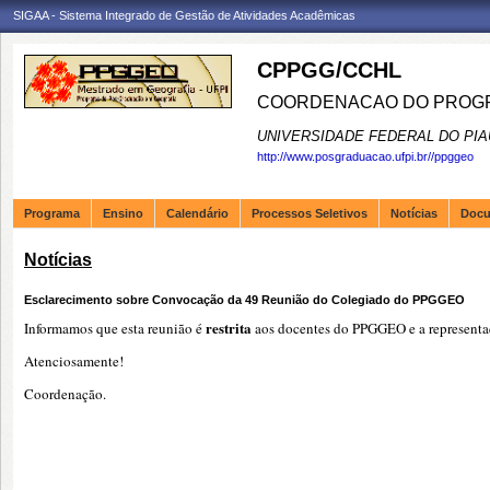
SIGAA - Sistema Integrado de Gestão de Atividades Acadêmicas
CPPGG/CCHL
COORDENACAO DO PROGR
UNIVERSIDADE FEDERAL DO PIA
http://www.posgraduacao.ufpi.br//ppggeo
Programa
Ensino
Calendário
Processos Seletivos
Notícias
Doc
Notícias
Esclarecimento sobre Convocação da 49 Reunião do Colegiado do PPGGEO
restrita
Informamos que esta reunião é
aos docentes do PPGGEO e a representaç
Atenciosamente!
Coordenação.