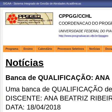
SIGAA - Sistema Integrado de Gestão de Atividades Acadêmicas
CPPGG/CCHL
COORDENACAO DO PROGR
UNIVERSIDADE FEDERAL DO PIA
http://www.posgraduacao.ufpi.br//ppggeo
Programa
Ensino
Calendário
Processos Seletivos
Notícias
Doc
Notícias
Banca de QUALIFICAÇÃO: ANA
Uma banca de QUALIFICAÇÃO de 
DISCENTE: ANA BEATRIZ RIBE
DATA: 18/04/2018