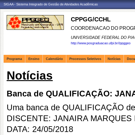
SIGAA - Sistema Integrado de Gestão de Atividades Acadêmicas
CPPGG/CCHL
COORDENACAO DO PROGR
UNIVERSIDADE FEDERAL DO PIA
http://www.posgraduacao.ufpi.br//ppggeo
Programa
Ensino
Calendário
Processos Seletivos
Notícias
Doc
Notícias
Banca de QUALIFICAÇÃO: JA
Uma banca de QUALIFICAÇÃO de 
DISCENTE: JANAIRA MARQUES 
DATA: 24/05/2018