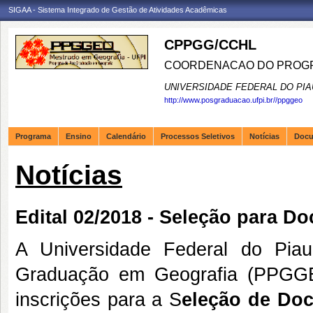
SIGAA - Sistema Integrado de Gestão de Atividades Acadêmicas
CPPGG/CCHL
COORDENACAO DO PROGR
UNIVERSIDADE FEDERAL DO PIA
http://www.posgraduacao.ufpi.br//ppggeo
Programa
Ensino
Calendário
Processos Seletivos
Notícias
Doc
Notícias
Edital 02/2018 - Seleção para D
A Universidade Federal do Pia
Graduação em Geografia (PPGGEO
inscrições para a S
eleção de Do