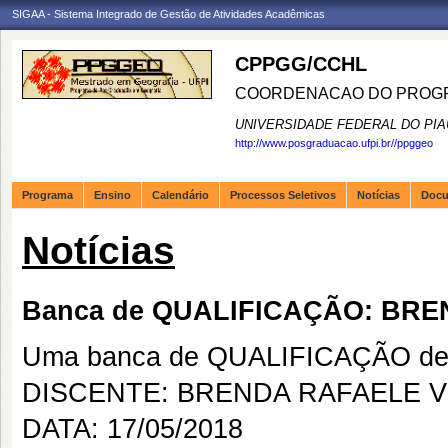
SIGAA - Sistema Integrado de Gestão de Atividades Acadêmicas
CPPGG/CCHL
COORDENACAO DO PROGR
UNIVERSIDADE FEDERAL DO PIA
http://www.posgraduacao.ufpi.br//ppggeo
Programa
Ensino
Calendário
Processos Seletivos
Notícias
Doc
Notícias
Banca de QUALIFICAÇÃO: BRE
Uma banca de QUALIFICAÇÃO de 
DISCENTE: BRENDA RAFAELE VI
DATA: 17/05/2018