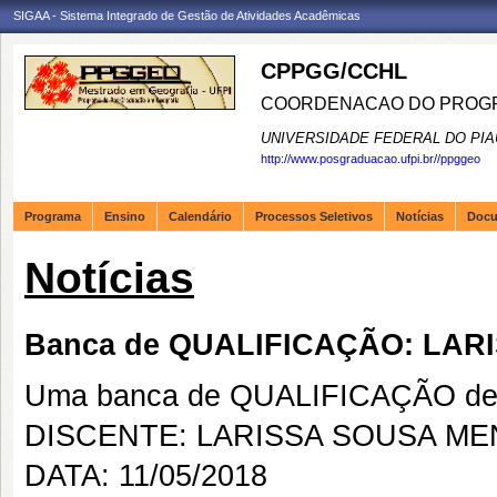
SIGAA - Sistema Integrado de Gestão de Atividades Acadêmicas
CPPGG/CCHL
COORDENACAO DO PROGR
UNIVERSIDADE FEDERAL DO PIA
http://www.posgraduacao.ufpi.br//ppggeo
Programa
Ensino
Calendário
Processos Seletivos
Notícias
Doc
Notícias
Banca de QUALIFICAÇÃO: LA
Uma banca de QUALIFICAÇÃO de 
DISCENTE: LARISSA SOUSA M
DATA: 11/05/2018