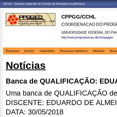
SIGAA - Sistema Integrado de Gestão de Atividades Acadêmicas
CPPGG/CCHL
COORDENACAO DO PROGR
UNIVERSIDADE FEDERAL DO PIA
http://www.posgraduacao.ufpi.br//ppggeo
Programa
Ensino
Calendário
Processos Seletivos
Notícias
Doc
Notícias
Banca de QUALIFICAÇÃO: ED
Uma banca de QUALIFICAÇÃO de 
DISCENTE: EDUARDO DE ALME
DATA: 30/05/2018