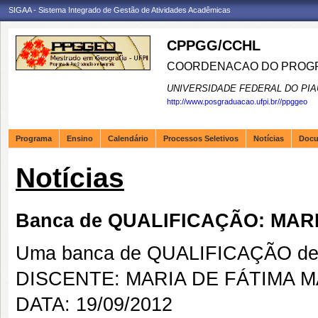
SIGAA - Sistema Integrado de Gestão de Atividades Acadêmicas
CPPGG/CCHL
COORDENACAO DO PROGR
UNIVERSIDADE FEDERAL DO PIA
http://www.posgraduacao.ufpi.br//ppggeo
Programa
Ensino
Calendário
Processos Seletivos
Notícias
Doc
Notícias
Banca de QUALIFICAÇÃO: MAR
Uma banca de QUALIFICAÇÃO de 
DISCENTE: MARIA DE FÁTIMA 
DATA: 19/09/2012