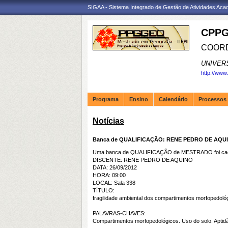
SIGAA - Sistema Integrado de Gestão de Atividades Ac
CPPG
COORD
UNIVER
http://www
Programa
Ensino
Calendário
Processos 
Notícias
Banca de QUALIFICAÇÃO: RENE PEDRO DE AQU
Uma banca de QUALIFICAÇÃO de MESTRADO foi cada
DISCENTE: RENE PEDRO DE AQUINO
DATA: 26/09/2012
HORA: 09:00
LOCAL: Sala 338
TÍTULO:
fragilidade ambiental dos compartimentos morfopedoló
PALAVRAS-CHAVES:
Compartimentos morfopedológicos. Uso do solo. Aptidão