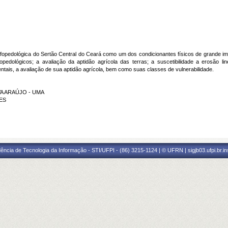
opedológica do Sertão Central do Ceará como um dos condicionantes físicos de grande impo
pedológicos; a avaliação da aptidão agrícola das terras; a suscetibilidade a erosão 
tais, a avaliação de sua aptidão agrícola, bem como suas classes de vulnerabilidade.
LVA ARAÚJO - UMA
RES
ência de Tecnologia da Informação - STI/UFPI - (86) 3215-1124 | © UFRN | sigjb03.ufpi.br.i