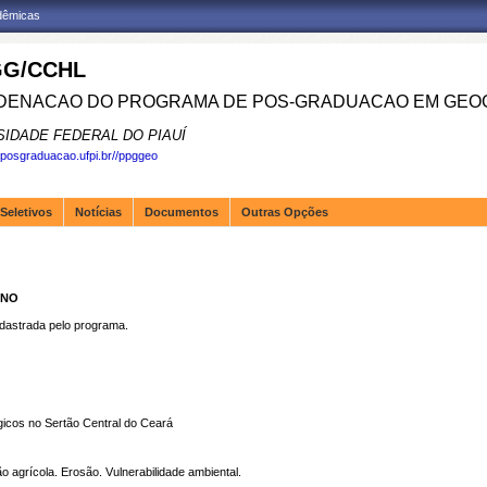
adêmicas
G/CCHL
ENACAO DO PROGRAMA DE POS-GRADUACAO EM GEOG
SIDADE FEDERAL DO PIAUÍ
.posgraduacao.ufpi.br//ppggeo
Seletivos
Notícias
Documentos
Outras Opções
INO
strada pelo programa.
gicos no Sertão Central do Ceará
 agrícola. Erosão. Vulnerabilidade ambiental.