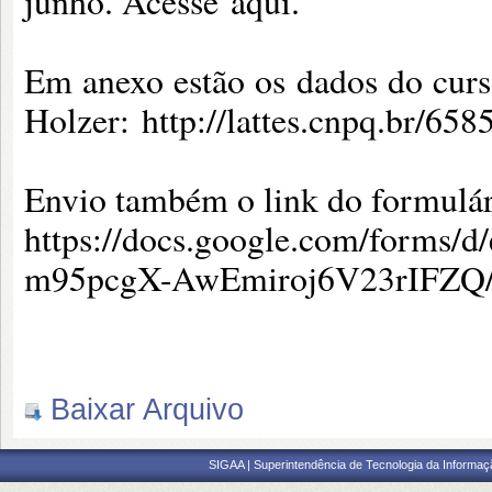
junho. Acesse
aqui
.
Em anexo estão os dados do curso,
Holzer:
http://lattes.cnpq.br/6
Envio também o link do formulár
https://docs.google.com/forms
m95pcgX-AwEmiroj6V23rIFZQ
Baixar Arquivo
SIGAA | Superintendência de Tecnologia da Informaçã