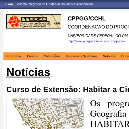
SIGAA - Sistema Integrado de Gestão de Atividades Acadêmicas
CPPGG/CCHL
COORDENACAO DO PROGR
UNIVERSIDADE FEDERAL DO PIA
http://www.posgraduacao.ufpi.br//ppggeo
Programa
Ensino
Calendário
Processos Seletivos
Notícias
Doc
Notícias
Curso de Extensão: Habitar a C
Os progr
Geografia
HABITAR