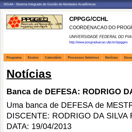
SIGAA - Sistema Integrado de Gestão de Atividades Acadêmicas
CPPGG/CCHL
COORDENACAO DO PROGR
UNIVERSIDADE FEDERAL DO PIA
http://www.posgraduacao.ufpi.br//ppggeo
Programa
Ensino
Calendário
Processos Seletivos
Notícias
Doc
Notícias
Banca de DEFESA: RODRIGO D
Uma banca de DEFESA de MESTRAD
DISCENTE: RODRIGO DA SILVA
DATA: 19/04/2013