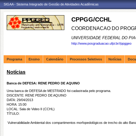
SIGAA - Sistema Integrado de Gestão de Atividades Acadêmicas
CPPGG/CCHL
COORDENACAO DO PROGR
UNIVERSIDADE FEDERAL DO PIA
http://www.posgraduacao.ufpi.br//ppggeo
Programa
Ensino
Calendário
Processos Seletivos
Notícias
Doc
Notícias
Banca de DEFESA: RENE PEDRO DE AQUINO
Uma banca de DEFESA de MESTRADO foi cadastrada pelo programa.
DISCENTE: RENE PEDRO DE AQUINO
DATA: 29/04/2013
HORA: 15:00
LOCAL: Sala de Video II (CCHL)
TÍTULO:
Vulnerabilidade Ambiental dos compartimentos morfopedológicos de trecho do alto Bana