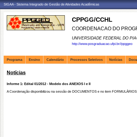
SIGAA - Sistema Integrado de Gestão de Atividades Acadêmicas
CPPGG/CCHL
COORDENACAO DO PROGR
UNIVERSIDADE FEDERAL DO PIA
http://www.posgraduacao.ufpi.br//ppggeo
Programa
Ensino
Calendário
Processos Seletivos
Notícias
Doc
Notícias
Informe 1: Edital 01/2012 - Modelo dos ANEXOS I e II
A Coordenação disponibilizou na sessão de DOCUMENTOS e no item FORMULÁRIOS os