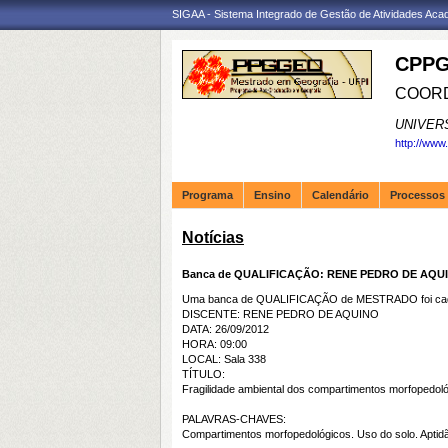
SIGAA - Sistema Integrado de Gestão de Atividades Ac
CPPG
COORD
UNIVER
http://www
Programa
Ensino
Calendário
Processos 
Notícias
Banca de QUALIFICAÇÃO: RENE PEDRO DE AQU
Uma banca de QUALIFICAÇÃO de MESTRADO foi cada
DISCENTE: RENE PEDRO DE AQUINO
DATA: 26/09/2012
HORA: 09:00
LOCAL: Sala 338
TÍTULO:
Fragilidade ambiental dos compartimentos morfopedoló
PALAVRAS-CHAVES:
Compartimentos morfopedológicos. Uso do solo. Aptidão