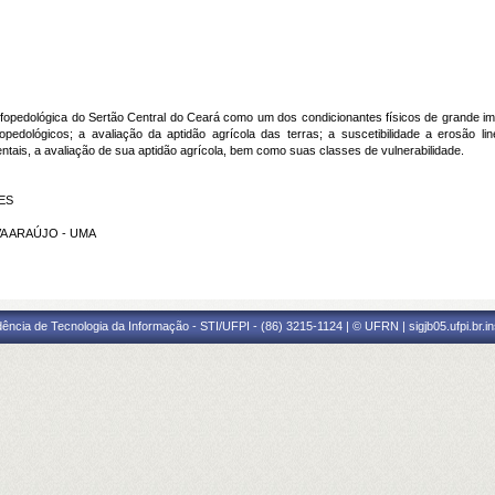
opedológica do Sertão Central do Ceará como um dos condicionantes físicos de grande impo
pedológicos; a avaliação da aptidão agrícola das terras; a suscetibilidade a erosão 
tais, a avaliação de sua aptidão agrícola, bem como suas classes de vulnerabilidade.
RES
LVA ARAÚJO - UMA
ência de Tecnologia da Informação - STI/UFPI - (86) 3215-1124 | © UFRN | sigjb05.ufpi.br.i