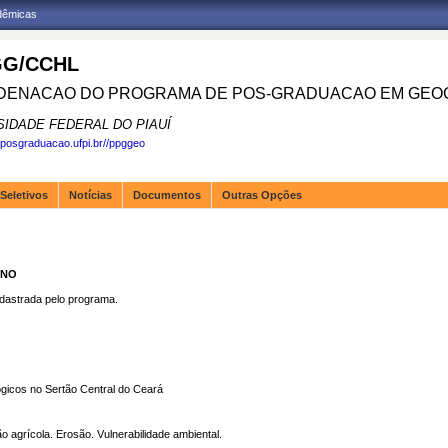
adêmicas
G/CCHL
ENACAO DO PROGRAMA DE POS-GRADUACAO EM GEOG
SIDADE FEDERAL DO PIAUÍ
.posgraduacao.ufpi.br//ppggeo
Seletivos
Notícias
Documentos
Outras Opções
INO
strada pelo programa.
gicos no Sertão Central do Ceará
 agrícola. Erosão. Vulnerabilidade ambiental.