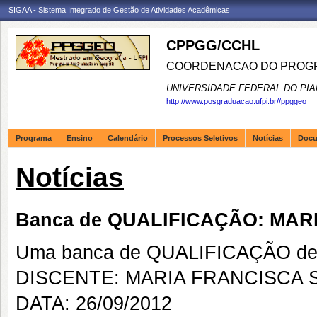
SIGAA - Sistema Integrado de Gestão de Atividades Acadêmicas
CPPGG/CCHL
COORDENACAO DO PROGR
UNIVERSIDADE FEDERAL DO PIA
http://www.posgraduacao.ufpi.br//ppggeo
Programa
Ensino
Calendário
Processos Seletivos
Notícias
Doc
Notícias
Banca de QUALIFICAÇÃO: MAR
Uma banca de QUALIFICAÇÃO de 
DISCENTE: MARIA FRANCISCA S
DATA: 26/09/2012