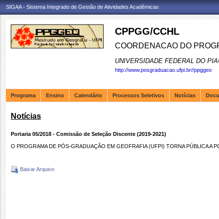
SIGAA - Sistema Integrado de Gestão de Atividades Acadêmicas
CPPGG/CCHL
COORDENACAO DO PROGR
UNIVERSIDADE FEDERAL DO PIA
http://www.posgraduacao.ufpi.br//ppggeo
Programa
Ensino
Calendário
Processos Seletivos
Notícias
Doc
Notícias
Portaria 05/2018 - Comissão de Seleção Discente (2019-2021)
O PROGRAMA DE PÓS-GRADUAÇÃO EM GEOFRAFIA (UFPI) TORNA PÚBLICA A POR
Baixar Arquivo