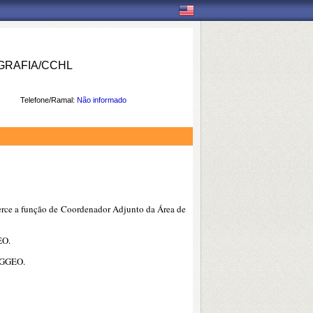
RAFIA/CCHL
Telefone/Ramal:
Não informado
erce a função de Coordenador Adjunto da Área de
EO.
PPGGEO.