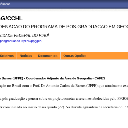
adêmicas
G/CCHL
ENACAO DO PROGRAMA DE POS-GRADUACAO EM GEOG
SIDADE FEDERAL DO PIAUÍ
.posgraduacao.ufpi.br//ppggeo
Seletivos
Notícias
Documentos
Outras Opções
de Barros (UFPE) - Coordenador Adjunto da Área de Geografia - CAPES
ão no Brasil com o Prof. Dr. Antonio Carlos de Barros (UFPE) que atualmente ex
 da pós-graduação e pensar sobre os projetos/metas a serem estabelecidas pelo PPGG
ser comunicada no início dessa quinta (22). Na dúvida aguardem na secretaria do 