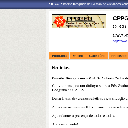
SIGAA - Sistema Integrado de Gestão de Atividades Ac
CPPG
COORD
UNIVER
http://www
Programa
Ensino
Calendário
Processos 
Notícias
Convite: Diálogo com o Prof. Dr. Antonio Carlos 
Convidamos para um diálogo sobre a Pós-Graduaç
Geografia da CAPES.
Dessa forma, deveremos refletir sobre a situação
A reunião ocorrerá âs 10hs de amanhã em sala a 
Aguardamos a presença de todos e todas.
Atenciosamente!