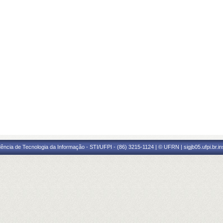
ência de Tecnologia da Informação - STI/UFPI - (86) 3215-1124 | © UFRN | sigjb05.ufpi.br.i