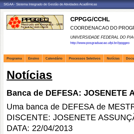
SIGAA - Sistema Integrado de Gestão de Atividades Acadêmicas
CPPGG/CCHL
COORDENACAO DO PROGR
UNIVERSIDADE FEDERAL DO PIA
http://www.posgraduacao.ufpi.br//ppggeo
Programa
Ensino
Calendário
Processos Seletivos
Notícias
Doc
Notícias
Banca de DEFESA: JOSENETE
Uma banca de DEFESA de MESTRAD
DISCENTE: JOSENETE ASSUN
DATA: 22/04/2013