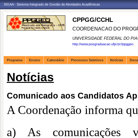
SIGAA - Sistema Integrado de Gestão de Atividades Acadêmicas
CPPGG/CCHL
COORDENACAO DO PROGR
UNIVERSIDADE FEDERAL DO PIA
http://www.posgraduacao.ufpi.br//ppggeo
Programa
Ensino
Calendário
Processos Seletivos
Notícias
Doc
Notícias
Comunicado aos Candidatos Ap
A Coordenação informa qu
a) As comunicações v