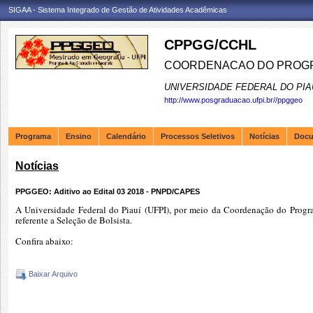
SIGAA - Sistema Integrado de Gestão de Atividades Acadêmicas
CPPGG/CCHL
COORDENACAO DO PROGR
UNIVERSIDADE FEDERAL DO PIA
http://www.posgraduacao.ufpi.br//ppggeo
Programa
Ensino
Calendário
Processos Seletivos
Notícias
Doc
Notícias
PPGGEO: Aditivo ao Edital 03 2018 - PNPD/CAPES
A Universidade Federal do Piauí (UFPI), por meio da Coordenação do Prog
referente a Seleção de Bolsista.
Confira abaixo:
Baixar Arquivo