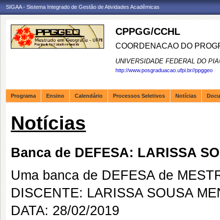
SIGAA - Sistema Integrado de Gestão de Atividades Acadêmicas
CPPGG/CCHL
COORDENACAO DO PROGR
UNIVERSIDADE FEDERAL DO PIA
http://www.posgraduacao.ufpi.br//ppggeo
Programa
Ensino
Calendário
Processos Seletivos
Notícias
Doc
Notícias
Banca de DEFESA: LARISSA S
Uma banca de DEFESA de MESTRAD
DISCENTE: LARISSA SOUSA M
DATA: 28/02/2019