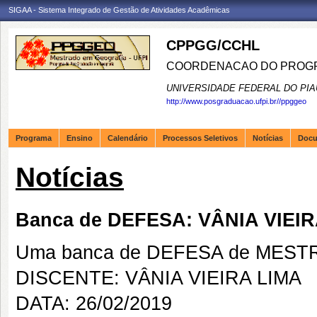
SIGAA - Sistema Integrado de Gestão de Atividades Acadêmicas
CPPGG/CCHL
COORDENACAO DO PROGR
UNIVERSIDADE FEDERAL DO PIA
http://www.posgraduacao.ufpi.br//ppggeo
Programa
Ensino
Calendário
Processos Seletivos
Notícias
Doc
Notícias
Banca de DEFESA: VÂNIA VIEIR
Uma banca de DEFESA de MESTRAD
DISCENTE: VÂNIA VIEIRA LIMA
DATA: 26/02/2019