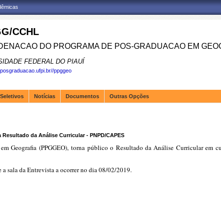
adêmicas
G/CCHL
ENACAO DO PROGRAMA DE POS-GRADUACAO EM GEOG
SIDADE FEDERAL DO PIAUÍ
.posgraduacao.ufpi.br//ppggeo
Seletivos
Notícias
Documentos
Outras Opções
 Resultado da Análise Curricular - PNPD/CAPES
m Geografia (PPGGEO), torna público o Resultado da Análise Curricular em cu
 a sala da Entrevista a ocorrer no dia 08/02/2019.