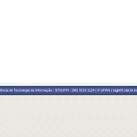
ência de Tecnologia da Informação - STI/UFPI - (86) 3215-1124 | © UFRN | sigjb03.ufpi.br.i