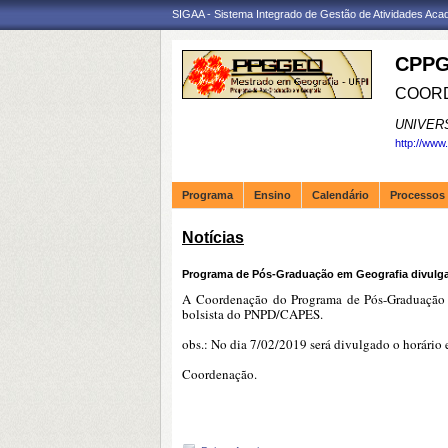
SIGAA - Sistema Integrado de Gestão de Atividades Ac
CPPG
COORD
UNIVER
http://www
Programa
Ensino
Calendário
Processos 
Notícias
Programa de Pós-Graduação em Geografia divulga
A Coordenação do Programa de Pós-Graduação e
bolsista do PNPD/CAPES.
obs.: No dia 7/02/2019 será divulgado o horário e
Coordenação.