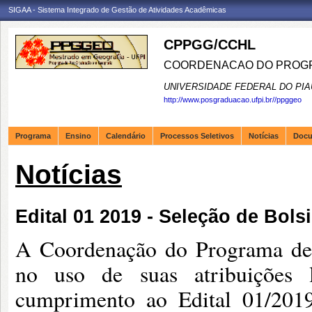
SIGAA - Sistema Integrado de Gestão de Atividades Acadêmicas
CPPGG/CCHL
COORDENACAO DO PROGR
UNIVERSIDADE FEDERAL DO PIA
http://www.posgraduacao.ufpi.br//ppggeo
Programa
Ensino
Calendário
Processos Seletivos
Notícias
Doc
Notícias
Edital 01 2019 - Seleção de Bo
A Coordenação do Programa d
no uso de suas atribuições 
cumprimento ao Edital 01/2019