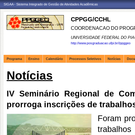
SIGAA - Sistema Integrado de Gestão de Atividades Acadêmicas
CPPGG/CCHL
COORDENACAO DO PROGR
UNIVERSIDADE FEDERAL DO PIA
http://www.posgraduacao.ufpi.br//ppggeo
Programa
Ensino
Calendário
Processos Seletivos
Notícias
Doc
Notícias
IV Seminário Regional de Co
prorroga inscrições de trabalho
Foram pro
trabalho