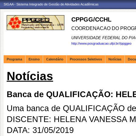
SIGAA - Sistema Integrado de Gestão de Atividades Acadêmicas
CPPGG/CCHL
COORDENACAO DO PROGR
UNIVERSIDADE FEDERAL DO PIA
http://www.posgraduacao.ufpi.br//ppggeo
Programa
Ensino
Calendário
Processos Seletivos
Notícias
Doc
Notícias
Banca de QUALIFICAÇÃO: HEL
Uma banca de QUALIFICAÇÃO de 
DISCENTE: HELENA VANESSA MA
DATA: 31/05/2019