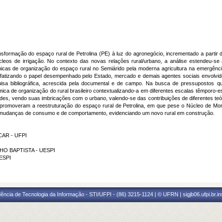
nsformação do espaço rural de Petrolina (PE) à luz do agronegócio, incrementado a partir 
eos de irrigação. No contexto das novas relações rural/urbano, a análise estendeu-se
cas de organização do espaço rural no Semiárido pela moderna agricultura na emergênci
fatizando o papel desempenhado pelo Estado, mercado e demais agentes sociais envolvid
squisa bibliográfica, acrescida pela documental e de campo. Na busca de pressupostos
âmica de organização do rural brasileiro contextualizando-a em diferentes escalas têmporo-
, redes, vendo suas imbricações com o urbano, valendo-se das contribuições de diferentes teó
omoveram a reestruturação do espaço rural de Petrolina, em que pese o Núcleo de Morad
do mudanças de consumo e de comportamento, evidenciando um novo rural em construção.
NCAR - UFPI
LHO BAPTISTA - UESPI
UESPI
ência de Tecnologia da Informação - STI/UFPI - (86) 3215-1124 | © UFRN | sigjb06.ufpi.br.i