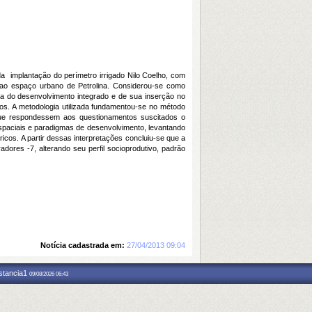
da implantação do perímetro irrigado Nilo Coelho, com
 ao espaço urbano de Petrolina. Considerou-se como
a do desenvolvimento integrado e de sua inserção no
os. A metodologia utilizada fundamentou-se no método
 que respondessem aos questionamentos suscitados o
espaciais e paradigmas de desenvolvimento, levantando
ricos. A partir dessas interpretações concluiu-se que a
ores -7, alterando seu perfil socioprodutivo, padrão
Notícia cadastrada em:
27/04/2013 09:04
nstancia1
09/08/2026 06:43