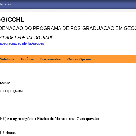
adêmicas
G/CCHL
ENACAO DO PROGRAMA DE POS-GRADUACAO EM GEOG
SIDADE FEDERAL DO PIAUÍ
.posgraduacao.ufpi.br//ppggeo
Seletivos
Notícias
Documentos
Outras Opções
LANDIM
pelo programa.
(PE) e o agronegócio: Núcleo de Moradores - 7 em questão
l. Urbano.