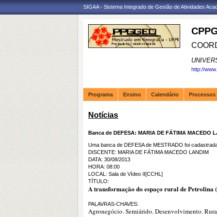
SIGAA - Sistema Integrado de Gestão de Atividades Ac
CPPG
COORD
UNIVER
http://www
Programa
Ensino
Calendário
Processos 
Notícias
Banca de DEFESA: MARIA DE FÁTIMA MACEDO 
Uma banca de DEFESA de MESTRADO foi cadastrada 
DISCENTE: MARIA DE FÁTIMA MACEDO LANDIM
DATA: 30/08/2013
HORA: 08:00
LOCAL: Sala de Vídeo II[CCHL]
TÍTULO:
A transformação do espaço rural de Petrolina 
PALAVRAS-CHAVES:
Agronegócio. Semiárido. Desenvolvimento. Rura