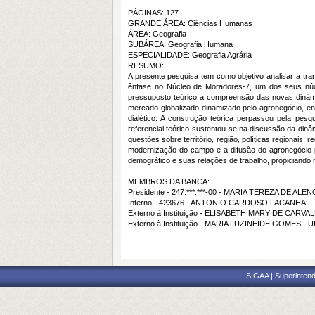
PÁGINAS: 127
GRANDE ÁREA: Ciências Humanas
ÁREA: Geografia
SUBÁREA: Geografia Humana
ESPECIALIDADE: Geografia Agrária
RESUMO:
A presente pesquisa tem como objetivo analisar a tra
ênfase no Núcleo de Moradores-7, um dos seus núcl
pressuposto teórico a compreensão das novas dinâmi
mercado globalizado dinamizado pelo agronegócio, en
dialético. A construção teórica perpassou pela pe
referencial teórico sustentou-se na discussão da din
questões sobre território, região, políticas regionais
modernização do campo e a difusão do agronegócio pr
demográfico e suas relações de trabalho, propician
MEMBROS DA BANCA:
Presidente - 247.***.***-00 - MARIA TEREZA DE ALE
Interno - 423676 - ANTONIO CARDOSO FACANHA
Externo à Instituição - ELISABETH MARY DE CARVA
Externo à Instituição - MARIA LUZINEIDE GOMES - 
SIGAA | Superintend