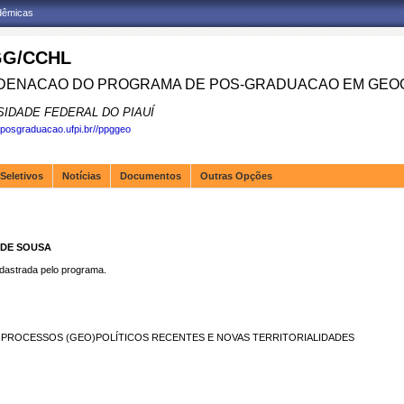
adêmicas
G/CCHL
ENACAO DO PROGRAMA DE POS-GRADUACAO EM GEOG
SIDADE FEDERAL DO PIAUÍ
.posgraduacao.ufpi.br//ppggeo
Seletivos
Notícias
Documentos
Outras Opções
 DE SOUSA
strada pelo programa.
S PROCESSOS (GEO)POLÍTICOS RECENTES E NOVAS TERRITORIALIDADES