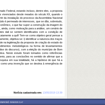
nado Federal, estando incluso, dentre eles, a proposta
os vivenciados desde meados do século XX, quando o
rtir da instalação do processo da Assembleia Nacional
eúdo é permeado de interesses, que se dão, sobretudo,
econômico, o que faz supor a construção da imagem do
 ainda, como motivação para a análise, um cenário de
ntes dali se sentem identificados com a condição de
atamente a quê! Tem-se como objetivo geral pensar a
ente, objetiva-se: i) identificar a natureza dos traços
dade na legitimação da proposta de criação do estado do
rocedimentos metodológicos na forma de levantamentos
nálise do discurso), com a eleição do município de Bom
tativa. Neste estudo foram tomados como referências
nto, para as conclusões no sentido de afirmar que a
esquisa em sua totalidade, há a hipótese de que há a
ueia como uma invenção que se destina à emergência de
Notícia cadastrada em:
13/05/2019 13:39
nstancia1
05/08/2026 21:47