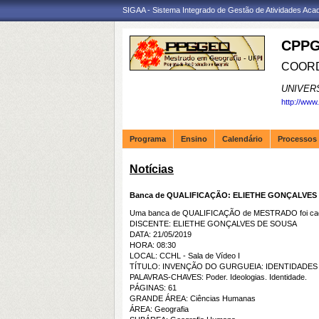
SIGAA - Sistema Integrado de Gestão de Atividades Ac
CPPG
COORD
UNIVER
http://www
Programa
Ensino
Calendário
Processos 
Notícias
Banca de QUALIFICAÇÃO: ELIETHE GONÇALVES
Uma banca de QUALIFICAÇÃO de MESTRADO foi cada
DISCENTE: ELIETHE GONÇALVES DE SOUSA
DATA: 21/05/2019
HORA: 08:30
LOCAL: CCHL - Sala de Vídeo I
TÍTULO: INVENÇÃO DO GURGUEIA: IDENTIDADE
PALAVRAS-CHAVES: Poder. Ideologias. Identidade.
PÁGINAS: 61
GRANDE ÁREA: Ciências Humanas
ÁREA: Geografia