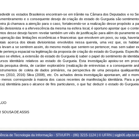
 redividir os estados Brasileiros encontram-se em trâmite na Câmara dos Deputados e no Se
desmembramento e o consequente desejo de criação do estado do Gurgueia são sentiment
reira já chamava a atenção para o caso, fortalecendo-se a realização desse propósito a pa
tão divisionista e a efervescência da mesma na esfera local, é oportuno apontar que o cont
tos desse desejo fazem revelar também um viés de justificação para além do puramente 
uperação das limitações econômicas e financeiras que envolvem um povo, ou seja, haveria,
tais acerca dos ideais divisionistas envolvidos nessa querela, uma vez que, os habita
os levam a se sentirem assim, do mesmo modo que sentem-se pertencer, mas sem saber ex
 pertença espacial na legitimação da proposta de criação do estado do Gurgueia. Especificam
aso se efetive, a extensão do estado do Gurgueia ii) saber o papel do sentimento de identi
scursos identitário relativos ao estado do Gurgueia. Esta investigação apoiou-se em p
 da pesquisa direta, de caráter exploratório (realização de entrevistas e a consequente a
instrumentos de coleta de dados primários, na perspectiva de uma pesquisa qualiquanti
es (2010, 2016) Silva (2008), etc. Os achados desta investigação apontaram, até o mome
ito menos corresponde à maioria dos casos recentes de manifestação identitária. Para a p
ca) identitária para o alcance de fins particulares, o que faz deduzir o estado do Gurg
AUJO
ER SOUSA DE ASSIS
ência de Tecnologia da Informação - STI/UFPI - (86) 3215-1124 | © UFRN | sigjb06.ufpi.br.i