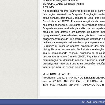
SUBÁREA: Geografia Humana
ESPECIALIDADE: Geografia Política
RESUMO:
Na geopolítica recente, inúmeros projetos de lei para
de criação do estado do Gurgueia. A cogitação do 
então senador, pelo Piauí, Joaquim de Lima Pires Fer
Constituinte de 1987/88. Posta a abrangência da ques
no campo econômico. Entretanto, determinados elemen
Gurgueia em uma realidade para além da busca pela s
produção, por detrás e em paralelo, de hábitos men
“gurgueienses”, mas não descrevem, de fato, o que 
criação/construção de um sentimento de identidade e de
de identidade naquela delimitação proposta para ser, c
Gurgueia; iii) inferir os agentes produtores dos di
bibliográficos e documentais. Terá ainda a realização
Jesus, como recorte espacial, aplicando-se ali os 
pesquisadores como Castells (2008), Façanha e Soar
naturalização da identidade não lhe é próprio e, mu
presença das (neo)oligárquicas na produção (ideológi
fazer erigir mais um espaço de poder.
MEMBROS DA BANCA:
Presidente - 1433032 - RAIMUNDO LENILDE DE AR
Interno - 423676 - ANTONIO CARDOSO FACANHA
Externo ao Programa - 2140464 - RAIMUNDO JUCI
SIGAA | Superintend