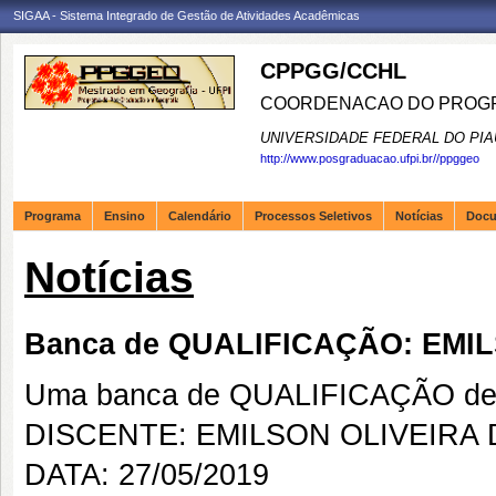
SIGAA - Sistema Integrado de Gestão de Atividades Acadêmicas
CPPGG/CCHL
COORDENACAO DO PROGR
UNIVERSIDADE FEDERAL DO PIA
http://www.posgraduacao.ufpi.br//ppggeo
Programa
Ensino
Calendário
Processos Seletivos
Notícias
Doc
Notícias
Banca de QUALIFICAÇÃO: EMI
Uma banca de QUALIFICAÇÃO de 
DISCENTE: EMILSON OLIVEIRA
DATA: 27/05/2019