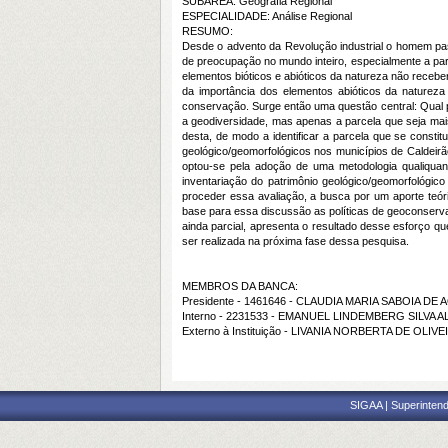
SUBÁREA: Geografia Regional
ESPECIALIDADE: Análise Regional
RESUMO:
Desde o advento da Revolução industrial o homem pa
de preocupação no mundo inteiro, especialmente a par
elementos bióticos e abióticos da natureza não rece
da importância dos elementos abióticos da natureza
conservação. Surge então uma questão central: Qual 
a geodiversidade, mas apenas a parcela que seja mais
desta, de modo a identificar a parcela que se consti
geológico/geomorfológicos nos municípios de Caldeirã
optou-se pela adoção de uma metodologia qualiquant
inventariação do patrimônio geológico/geomorfológic
proceder essa avaliação, a busca por um aporte teór
base para essa discussão as políticas de geoconserva
ainda parcial, apresenta o resultado desse esforço q
ser realizada na próxima fase dessa pesquisa.
MEMBROS DA BANCA:
Presidente - 1461646 - CLAUDIA MARIA SABOIA DE
Interno - 2231533 - EMANUEL LINDEMBERG SILV
Externo à Instituição - LIVANIA NORBERTA DE OLIVE
SIGAA | Superintend