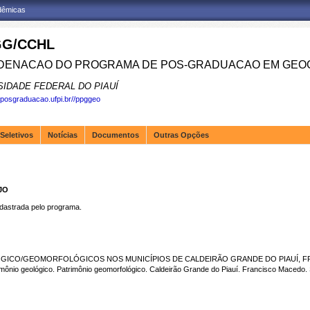
adêmicas
G/CCHL
ENACAO DO PROGRAMA DE POS-GRADUACAO EM GEOG
SIDADE FEDERAL DO PIAUÍ
.posgraduacao.ufpi.br//ppggeo
Seletivos
Notícias
Documentos
Outras Opções
JO
strada pelo programa.
GICO/GEOMORFOLÓGICOS NOS MUNICÍPIOS DE CALDEIRÃO GRANDE DO PIAUÍ, FRA
nio geológico. Patrimônio geomorfológico. Caldeirão Grande do Piauí. Francisco Macedo.