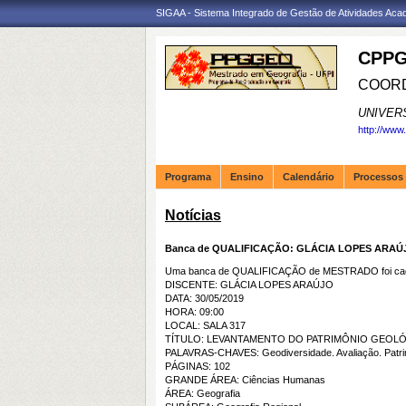
SIGAA - Sistema Integrado de Gestão de Atividades Ac
CPPG
COORD
UNIVER
http://www
Programa
Ensino
Calendário
Processos 
Notícias
Banca de QUALIFICAÇÃO: GLÁCIA LOPES ARAÚ
Uma banca de QUALIFICAÇÃO de MESTRADO foi cada
DISCENTE: GLÁCIA LOPES ARAÚJO
DATA: 30/05/2019
HORA: 09:00
LOCAL: SALA 317
TÍTULO: LEVANTAMENTO DO PATRIMÔNIO GEOLÓ
PALAVRAS-CHAVES: Geodiversidade. Avaliação. Patrimô
PÁGINAS: 102
GRANDE ÁREA: Ciências Humanas
ÁREA: Geografia