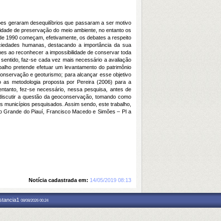
es geraram desequilíbrios que passaram a ser motivo
sidade de preservação do meio ambiente, no entanto os
de 1990 começam, efetivamente, os debates a respeito
sociedades humanas, destacando a importância da sua
es ao reconhecer a impossibilidade de conservar toda
 sentido, faz-se cada vez mais necessário a avaliação
abalho pretende efetuar um levantamento do patrimônio
conservação e geoturismo; para alcançar esse objetivo
o as metodologia proposta por Pereira (2006) para a
entanto, fez-se necessário, nessa pesquisa, antes de
o discutir a questão da geoconservação, tomando como
s municípios pesquisados. Assim sendo, este trabalho,
rão Grande do Piauí, Francisco Macedo e Simões – PI a
Notícia cadastrada em:
14/05/2019 08:13
nstancia1
08/08/2026 00:24