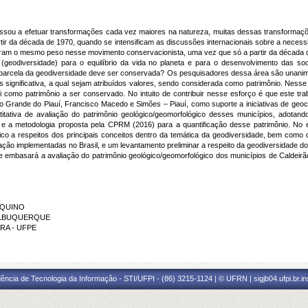
ssou a efetuar transformações cada vez maiores na natureza, muitas dessas transformaçõ
tir da década de 1970, quando se intensificam as discussões internacionais sobre a neces
beram o mesmo peso nesse movimento conservacionista, uma vez que só a partir da década 
 (geodiversidade) para o equilíbrio da vida no planeta e para o desenvolvimento das 
parcela da geodiversidade deve ser conservada? Os pesquisadores dessa área são unanim
 significativa, a qual sejam atribuídos valores, sendo considerada como patrimônio. Nesse
tui como patrimônio a ser conservado. No intuito de contribuir nesse esforço é que este tr
o Grande do Piauí, Francisco Macedo e Simões – Piauí, como suporte a iniciativas de geo
itativa de avaliação do patrimônio geológico/geomorfológico desses municípios, adotand
o e a metodologia proposta pela CPRM (2016) para a quantificação desse patrimônio. No 
ico a respeitos dos principais conceitos dentro da temática da geodiversidade, bem com
ção implementadas no Brasil, e um levantamento preliminar a respeito da geodiversidade do
ue embasará a avaliação do patrimônio geológico/geomorfológico dos municípios de Caldei
 AQUINO
A ALBUQUERQUE
IRA - UFPE
ência de Tecnologia da Informação - STI/UFPI - (86) 3215-1124 | © UFRN | sigjb04.ufpi.br.i