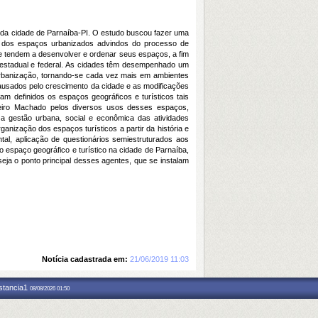
l da cidade de Parnaíba-PI. O estudo buscou fazer uma
do dos espaços urbanizados advindos do processo de
rte tendem a desenvolver e ordenar seus espaços, a fim
, estadual e federal. As cidades têm desempenhado um
 urbanização, tornando-se cada vez mais em ambientes
ausados pelo crescimento da cidade e as modificações
m definidos os espaços geográficos e turísticos tais
heiro Machado pelos diversos usos desses espaços,
as a gestão urbana, social e econômica das atividades
ganização dos espaços turísticos a partir da história e
tal, aplicação de questionários semiestruturados aos
o espaço geográfico e turístico na cidade de Parnaíba,
eja o ponto principal desses agentes, que se instalam
Notícia cadastrada em:
21/06/2019 11:03
nstancia1
08/08/2026 01:50