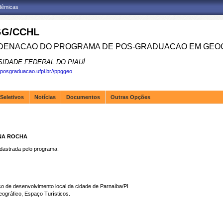
adêmicas
G/CCHL
ENACAO DO PROGRAMA DE POS-GRADUACAO EM GEOG
SIDADE FEDERAL DO PIAUÍ
.posgraduacao.ufpi.br//ppggeo
Seletivos
Notícias
Documentos
Outras Opções
ANA ROCHA
strada pelo programa.
o de desenvolvimento local da cidade de Parnaíba/PI
ráfico, Espaço Turísticos.