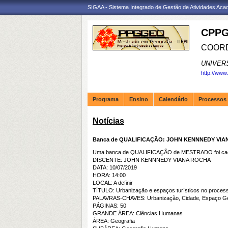
SIGAA - Sistema Integrado de Gestão de Atividades Ac
CPPG
COORD
UNIVER
http://www
Programa
Ensino
Calendário
Processos 
Notícias
Banca de QUALIFICAÇÃO: JOHN KENNNEDY VI
Uma banca de QUALIFICAÇÃO de MESTRADO foi cada
DISCENTE: JOHN KENNNEDY VIANA ROCHA
DATA: 10/07/2019
HORA: 14:00
LOCAL: A definir
TÍTULO: Urbanização e espaços turísticos no process
PALAVRAS-CHAVES: Urbanização, Cidade, Espaço Geog
PÁGINAS: 50
GRANDE ÁREA: Ciências Humanas
ÁREA: Geografia