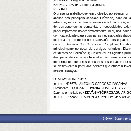
SUBÁREA: Geografia Humana
ESPECIALIDADE: Geografia Urbana
RESUMO:
O presente trabalho que tem o objetivo apresentar um
análise dos principais espaços turísticos, contud
urbanização dos territórios, neste sentido, a produçã
de, corresponder às demandas e necessidades existen
papel importante no desenvolvimento local, aos pouc
com capacidade para suportar as necessidades da pop
ocorridas no processo de urbanização dos espaços ge
como: a Avenida São Sebastião, Complexo Turístic
principalmente no setor de serviços turísticos. Dian
existentes de Parnaíba; ii) Descrever os agentes produ
dos perfis de serviços oferecidos nas suas áreas de
comerciantes, gestores e usuários dos espaços (turíst
se desenvolve a partir dos agentes que atuam a favor
nesses espaços.
MEMBROS DA BANCA:
Interno - 423676 - ANTONIO CARDOSO FACANHA
Presidente - 1301254 - EDVANIA GOMES DE ASSIS S
Externo à Instituição - EDVÂNIA TÔRRES AGUIAR 
Interno - 1433032 - RAIMUNDO LENILDE DE ARAUJ
SIGAA | Superintend