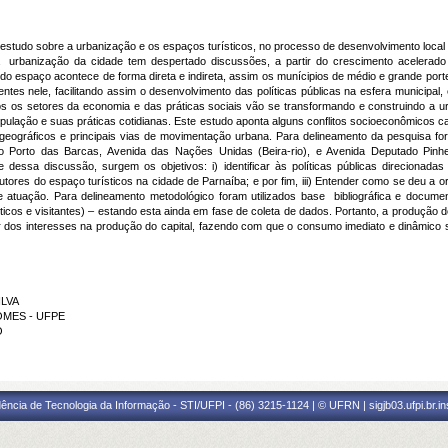
 estudo sobre a urbanização e os espaços turísticos, no processo de desenvolvimento loca
o, a urbanização da cidade tem despertado discussões, a partir do crescimento acelera
o do espaço acontece de forma direta e indireta, assim os munícipios de médio e grande po
tes nele, facilitando assim o desenvolvimento das políticas públicas na esfera municipal
os os setores da economia e das práticas sociais vão se transformando e construindo a
ulação e suas práticas cotidianas. Este estudo aponta alguns conflitos socioeconômicos c
ográficos e principais vias de movimentação urbana. Para delineamento da pesquisa fora
o Porto das Barcas, Avenida das Nações Unidas (Beira-rio), e Avenida Deputado Pin
te dessa discussão, surgem os objetivos: i) identificar às políticas públicas direcionad
tores do espaço turísticos na cidade de Parnaíba; e por fim, iii) Entender como se deu a or
 atuação. Para delineamento metodológico foram utilizados base bibliográfica e documen
icos e visitantes) – estando esta ainda em fase de coleta de dados. Portanto, a produção d
 dos interesses na produção do capital, fazendo com que o consumo imediato e dinâmico s
ILVA
GOMES - UFPE
O
ência de Tecnologia da Informação - STI/UFPI - (86) 3215-1124 | © UFRN | sigjb03.ufpi.br.i