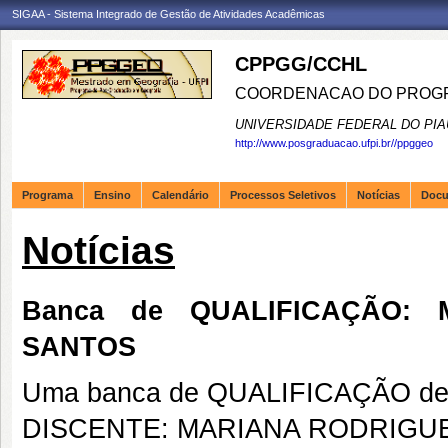
SIGAA - Sistema Integrado de Gestão de Atividades Acadêmicas
CPPGG/CCHL
COORDENACAO DO PROGR
UNIVERSIDADE FEDERAL DO PIA
http://www.posgraduacao.ufpi.br//ppggeo
Programa
Ensino
Calendário
Processos Seletivos
Notícias
Doc
Notícias
Banca de QUALIFICAÇÃO: 
SANTOS
Uma banca de QUALIFICAÇÃO de 
DISCENTE: MARIANA RODRIGU