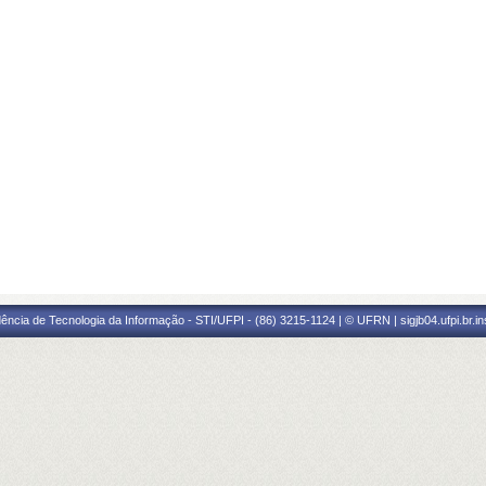
ência de Tecnologia da Informação - STI/UFPI - (86) 3215-1124 | © UFRN | sigjb04.ufpi.br.i