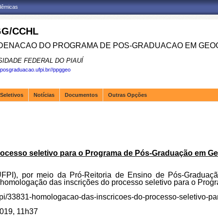
adêmicas
G/CCHL
ENACAO DO PROGRAMA DE POS-GRADUACAO EM GEOG
SIDADE FEDERAL DO PIAUÍ
.posgraduacao.ufpi.br//ppggeo
Seletivos
Notícias
Documentos
Outras Opções
ocesso seletivo para o Programa de Pós-Graduação em Ge
UFPI), por meio da Pró-Reitoria de Ensino de Pós-Gradua
 homologação das inscrições do processo seletivo para o Pro
is-ufpi/33831-homologacao-das-inscricoes-do-processo-seletivo
2019, 11h37