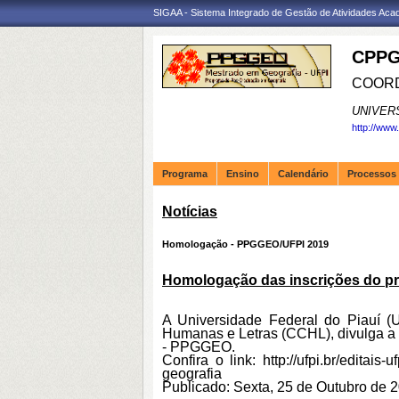
SIGAA - Sistema Integrado de Gestão de Atividades Ac
CPPG
COORD
UNIVER
http://www
Programa
Ensino
Calendário
Processos 
Notícias
Homologação - PPGGEO/UFPI 2019
Homologação das inscrições do pr
A Universidade Federal do Piauí (
Humanas e Letras (CCHL), divulga a
- PPGGEO.
Confira o link:
http://ufpi.br/edita
geografia
Publicado: Sexta, 25 de Outubro de 