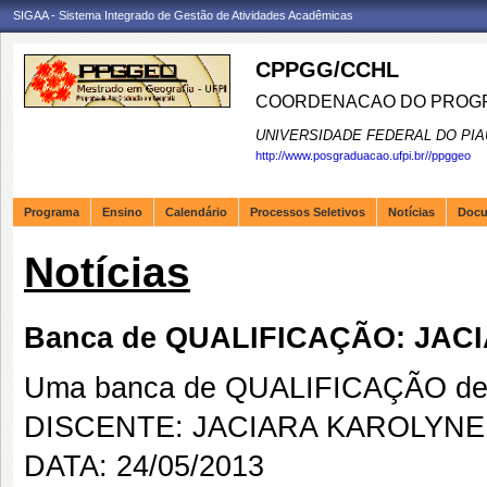
SIGAA - Sistema Integrado de Gestão de Atividades Acadêmicas
CPPGG/CCHL
COORDENACAO DO PROGR
UNIVERSIDADE FEDERAL DO PIA
http://www.posgraduacao.ufpi.br//ppggeo
Programa
Ensino
Calendário
Processos Seletivos
Notícias
Doc
Notícias
Banca de QUALIFICAÇÃO: JA
Uma banca de QUALIFICAÇÃO de 
DISCENTE: JACIARA KAROLYN
DATA: 24/05/2013