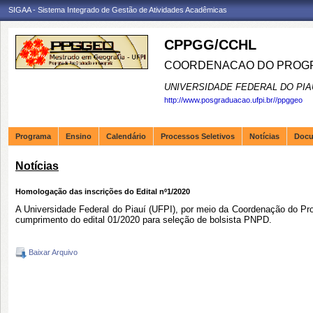
SIGAA - Sistema Integrado de Gestão de Atividades Acadêmicas
CPPGG/CCHL
COORDENACAO DO PROGR
UNIVERSIDADE FEDERAL DO PIA
http://www.posgraduacao.ufpi.br//ppggeo
Programa
Ensino
Calendário
Processos Seletivos
Notícias
Doc
Notícias
Homologação das inscrições do Edital nº1/2020
A Universidade Federal do Piauí (UFPI), por meio da Coordenação do 
cumprimento do edital 01/2020 para seleção de bolsista PNPD.
Baixar Arquivo