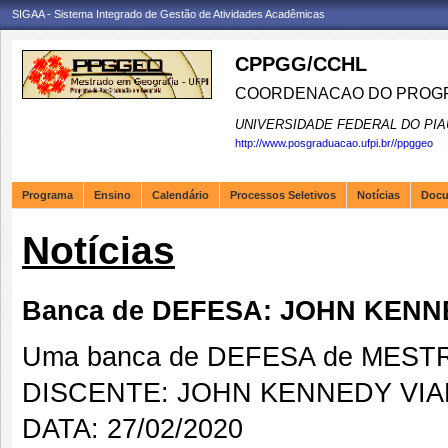
SIGAA - Sistema Integrado de Gestão de Atividades Acadêmicas
CPPGG/CCHL
COORDENACAO DO PROGR
UNIVERSIDADE FEDERAL DO PIA
http://www.posgraduacao.ufpi.br//ppggeo
Programa
Ensino
Calendário
Processos Seletivos
Notícias
Doc
Notícias
Banca de DEFESA: JOHN KEN
Uma banca de DEFESA de MESTRAD
DISCENTE: JOHN KENNEDY VI
DATA: 27/02/2020