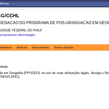
adêmicas
G/CCHL
ENACAO DO PROGRAMA DE POS-GRADUACAO EM GEOG
SIDADE FEDERAL DO PIAUÍ
.posgraduacao.ufpi.br//ppggeo
Seletivos
Notícias
Documentos
Outras Opções
rrículo
em Geografia (PPGGEO), no uso de suas atribuições legais, divulga o Resul
do PNPD/CAPES: