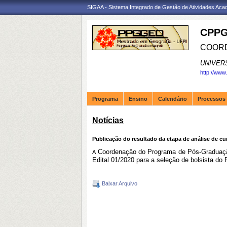
SIGAA - Sistema Integrado de Gestão de Atividades Ac
CPPG
COORD
UNIVER
http://www
Programa
Ensino
Calendário
Processos 
Notícias
Publicação do resultado da etapa de análise de cu
Coordenação do Programa de Pós-Graduação 
A
Edital 01/2020 para a seleção de bolsista 
Baixar Arquivo