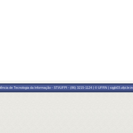
ência de Tecnologia da Informação - STI/UFPI - (86) 3215-1124 | © UFRN | sigjb03.ufpi.br.i