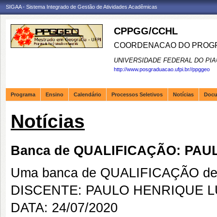
SIGAA - Sistema Integrado de Gestão de Atividades Acadêmicas
CPPGG/CCHL
COORDENACAO DO PROGR
UNIVERSIDADE FEDERAL DO PIA
http://www.posgraduacao.ufpi.br//ppggeo
Programa
Ensino
Calendário
Processos Seletivos
Notícias
Doc
Notícias
Banca de QUALIFICAÇÃO: PA
Uma banca de QUALIFICAÇÃO de 
DISCENTE: PAULO HENRIQUE 
DATA: 24/07/2020