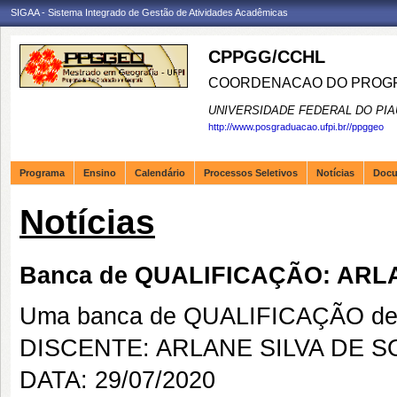
SIGAA - Sistema Integrado de Gestão de Atividades Acadêmicas
CPPGG/CCHL
COORDENACAO DO PROGR
UNIVERSIDADE FEDERAL DO PIA
http://www.posgraduacao.ufpi.br//ppggeo
Programa
Ensino
Calendário
Processos Seletivos
Notícias
Doc
Notícias
Banca de QUALIFICAÇÃO: ARL
Uma banca de QUALIFICAÇÃO de 
DISCENTE: ARLANE SILVA DE 
DATA: 29/07/2020