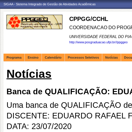
SIGAA - Sistema Integrado de Gestão de Atividades Acadêmicas
CPPGG/CCHL
COORDENACAO DO PROGR
UNIVERSIDADE FEDERAL DO PIA
http://www.posgraduacao.ufpi.br//ppggeo
Programa
Ensino
Calendário
Processos Seletivos
Notícias
Doc
Notícias
Banca de QUALIFICAÇÃO: ED
Uma banca de QUALIFICAÇÃO de 
DISCENTE: EDUARDO RAFAEL F
DATA: 23/07/2020