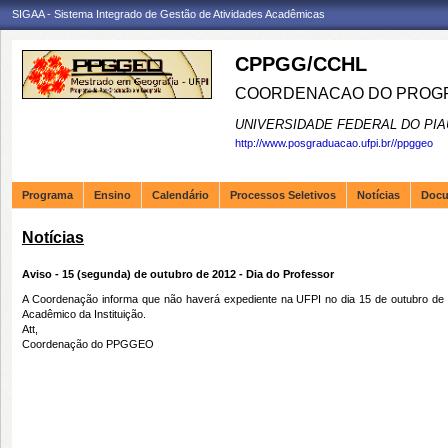
SIGAA - Sistema Integrado de Gestão de Atividades Acadêmicas
CPPGG/CCHL
COORDENACAO DO PROGR
UNIVERSIDADE FEDERAL DO PIA
http://www.posgraduacao.ufpi.br//ppggeo
Programa
Ensino
Calendário
Processos Seletivos
Notícias
Doc
Notícias
Aviso - 15 (segunda) de outubro de 2012 - Dia do Professor
A Coordenação informa que não haverá expediente na UFPI no dia 15 de outubro de 
Acadêmico da Instituição.
Att,
Coordenação do PPGGEO