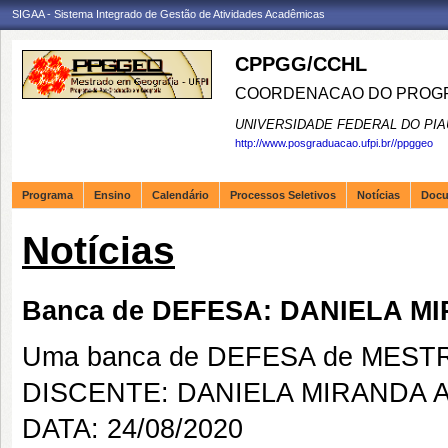
SIGAA - Sistema Integrado de Gestão de Atividades Acadêmicas
CPPGG/CCHL
COORDENACAO DO PROGR
UNIVERSIDADE FEDERAL DO PIA
http://www.posgraduacao.ufpi.br//ppggeo
Programa
Ensino
Calendário
Processos Seletivos
Notícias
Doc
Notícias
Banca de DEFESA: DANIELA 
Uma banca de DEFESA de MESTRAD
DISCENTE: DANIELA MIRANDA 
DATA: 24/08/2020